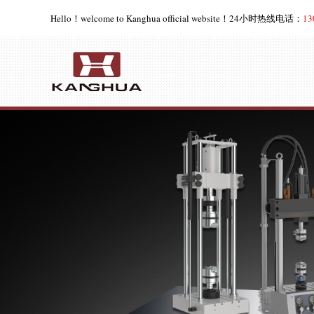
Hello！welcome to Kanghua official website！24小时热线电话：
1