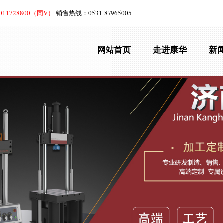
3011728800（同V）
销售热线：0531-87965005
网站首页
走进康华
新