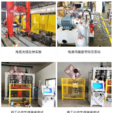
海底光缆拉伸实验
电液伺服疲劳恒压泵站
四工位空气弹簧疲劳试...
两工位空气弹簧疲劳试...